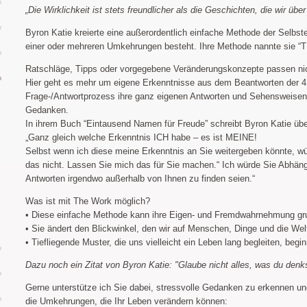
„Die Wirklichkeit ist stets freundlicher als die Geschichten, die wir übe
Byron Katie kreierte eine außerordentlich einfache Methode der Selbste
einer oder mehreren Umkehrungen besteht. Ihre Methode nannte sie 
Ratschläge, Tipps oder vorgegebene Veränderungskonzepte passen n
Hier geht es mehr um eigene Erkenntnisse aus dem Beantworten der 4 
Frage-/Antwortprozess ihre ganz eigenen Antworten und Sehensweisen
Gedanken.
In ihrem Buch “Eintausend Namen für Freude” schreibt Byron Katie über
„Ganz gleich welche Erkenntnis ICH habe – es ist MEINE!
Selbst wenn ich diese meine Erkenntnis an Sie weitergeben könnte, wü
das nicht. Lassen Sie mich das für Sie machen.“ Ich würde Sie Abhäng
Antworten irgendwo außerhalb von Ihnen zu finden seien.“
Was ist mit The Work möglich?
• Diese einfache Methode kann ihre Eigen- und Fremdwahrnehmung gr
• Sie ändert den Blickwinkel, den wir auf Menschen, Dinge und die We
• Tiefliegende Muster, die uns vielleicht ein Leben lang begleiten, begi
Dazu noch ein Zitat von Byron Katie: "Glaube nicht alles, was du denk
Gerne unterstütze ich Sie dabei, stressvolle Gedanken zu erkennen un
die Umkehrungen, die Ihr Leben verändern können: