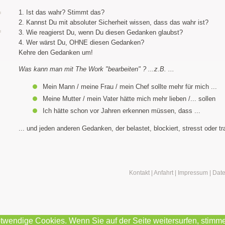
1. Ist das wahr? Stimmt das?
2. Kannst Du mit absoluter Sicherheit wissen, dass das wahr ist?
3. Wie reagierst Du, wenn Du diesen Gedanken glaubst?
4. Wer wärst Du, OHNE diesen Gedanken?
Kehre den Gedanken um!
Was kann man mit The Work "bearbeiten" ? ...z.B. ...
Mein Mann / meine Frau / mein Chef sollte mehr für mich ...
Meine Mutter / mein Vater hätte mich mehr lieben /... sollen
Ich hätte schon vor Jahren erkennen müssen, dass ...
... und jeden anderen Gedanken, der belastet, blockiert, stresst oder tr
Kontakt
|
Anfahrt
|
Impressum
|
Date
twendige Cookies. Wenn Sie auf der Seite weitersurfen, stimm